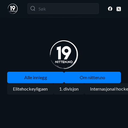
Alle innlegg
Om nitten.no
Elitehockeyligaen
1. divisjon
Internasjonal hock