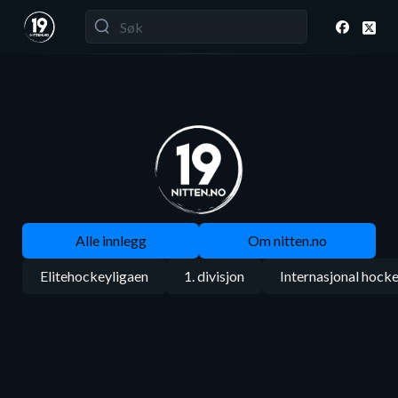
Alle innlegg
Om nitten.no
Elitehockeyligaen
1. divisjon
Internasjonal hock