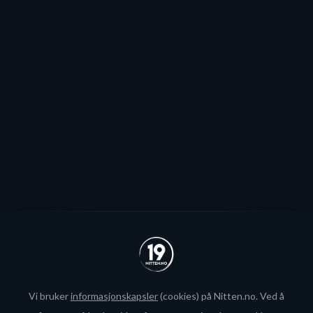
sannsynlig
Patrick Elvsveen er trolig tapt for Stavanger Oilers og
blir neppe Storhamar-spiller da det er konkret
interesse fra utlandet for landslagsspilleren.
Se alle
Vi bruker
informasjonskapsler
(cookies) på Nitten.no. Ved å