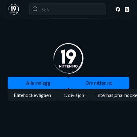
Alle innlegg
Om nitten.no
Elitehockeyligaen
1. divisjon
Internasjonal hock