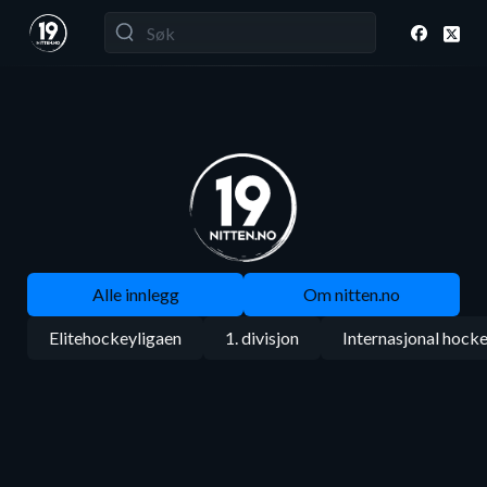
Alle innlegg
Om nitten.no
Elitehockeyligaen
1. divisjon
Internasjonal hock