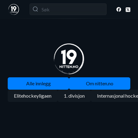
Alle innlegg
Om nitten.no
Elitehockeyligaen
1. divisjon
Internasjonal hock