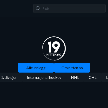
Alle innlegg
Om nitten.no
1. divisjon
Internasjonal hockey
NHL
CHL
L