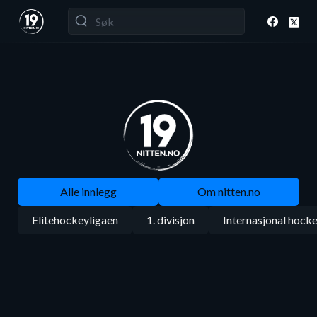
Alle innlegg
Om nitten.no
Elitehockeyligaen
1. divisjon
Internasjonal hock