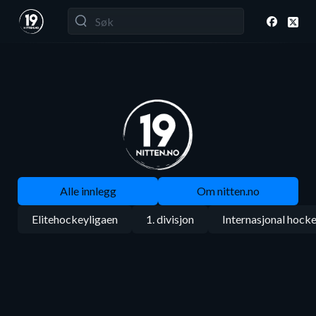
Alle innlegg
Om nitten.no
Elitehockeyligaen
1. divisjon
Internasjonal hock