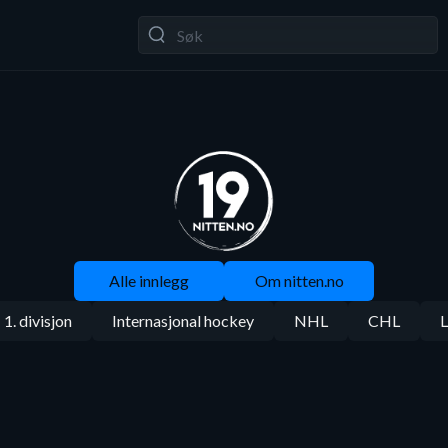
Alle innlegg
Om nitten.no
1. divisjon
Internasjonal hockey
NHL
CHL
L