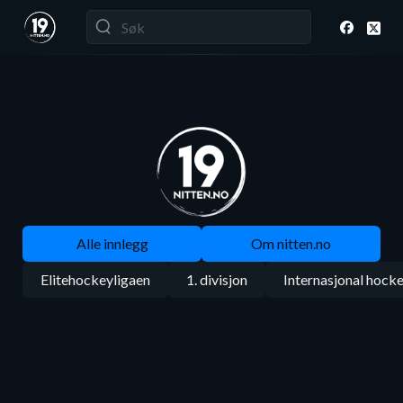
Alle innlegg
Om nitten.no
Elitehockeyligaen
1. divisjon
Internasjonal hock