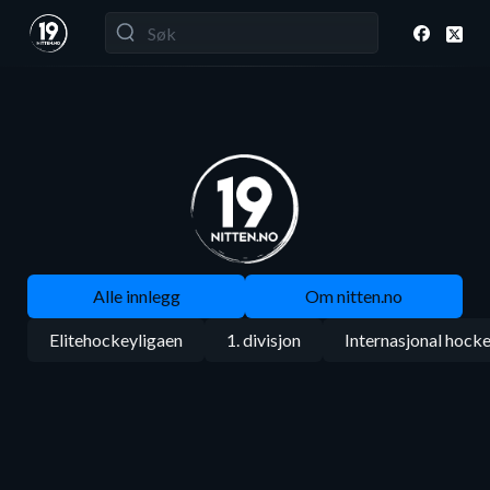
Alle innlegg
Om nitten.no
Elitehockeyligaen
1. divisjon
Internasjonal hock