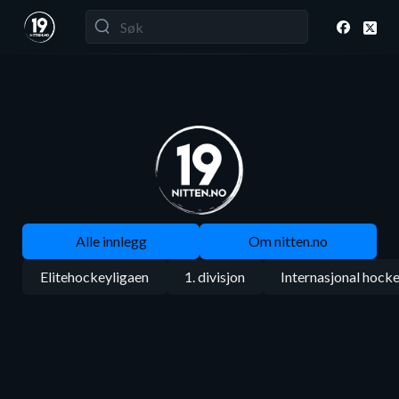
Alle innlegg
Om nitten.no
Elitehockeyligaen
1. divisjon
Internasjonal hock