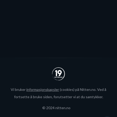
blir neppe Storhamar-spiller da det er konkret
interesse fra utlandet for landslagsspilleren.
Se alle
Vi bruker
informasjonskapsler
(cookies) på Nitten.no. Ved å
fortsette å bruke siden, forutsetter vi at du samtykker.
© 2024 nitten.no