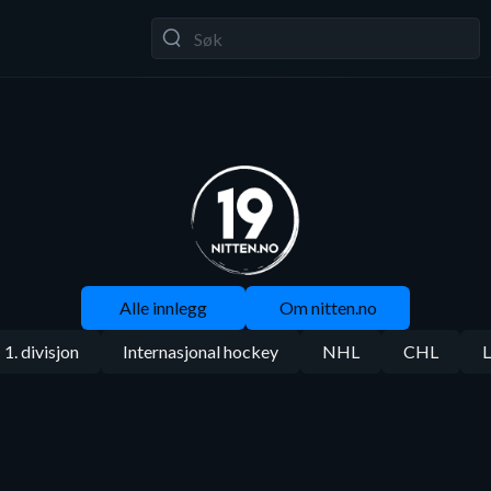
Alle innlegg
Om nitten.no
1. divisjon
Internasjonal hockey
NHL
CHL
L