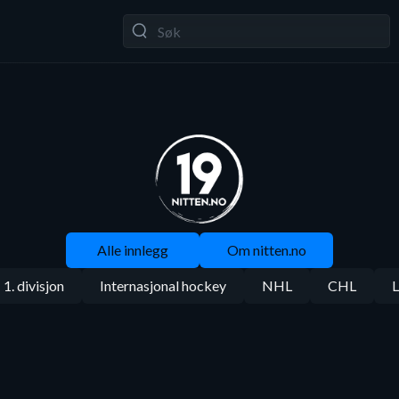
Alle innlegg
Om nitten.no
1. divisjon
Internasjonal hockey
NHL
CHL
L