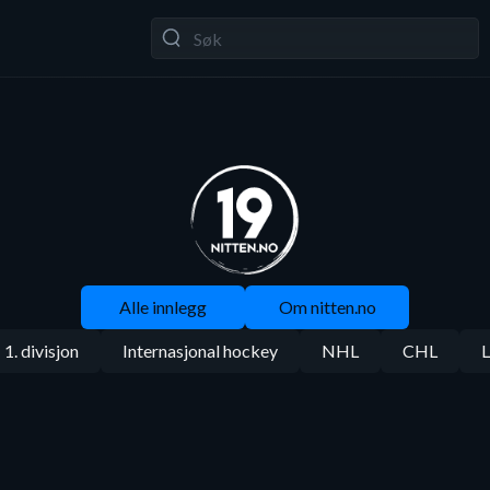
Alle innlegg
Om nitten.no
1. divisjon
Internasjonal hockey
NHL
CHL
L