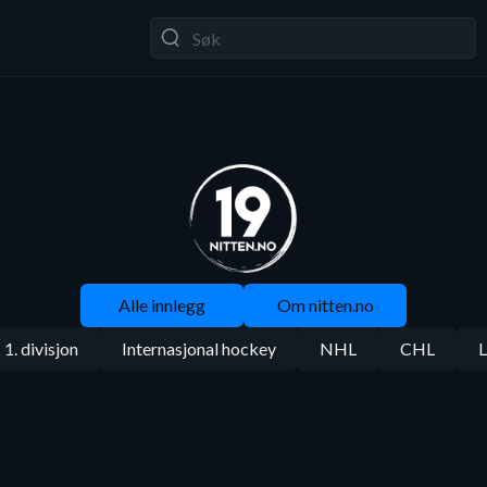
Alle innlegg
Om nitten.no
1. divisjon
Internasjonal hockey
NHL
CHL
L