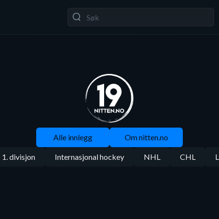
Alle innlegg
Om nitten.no
1. divisjon
Internasjonal hockey
NHL
CHL
L