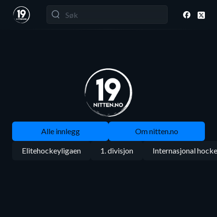
Alle innlegg
Om nitten.no
Elitehockeyligaen
1. divisjon
Internasjonal hock