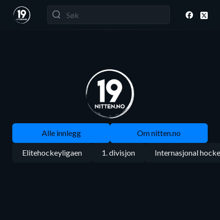
Alle innlegg
Om nitten.no
Elitehockeyligaen
1. divisjon
Internasjonal hock