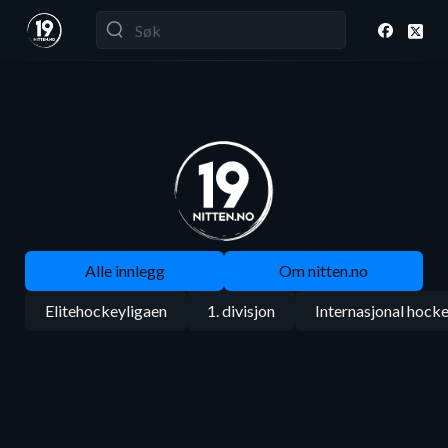
Alle innlegg
Om nitten.no
Elitehockeyligaen
1. divisjon
Internasjonal hock