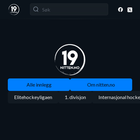
Alle innlegg
Om nitten.no
Elitehockeyligaen
1. divisjon
Internasjonal hock