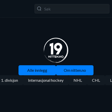
Alle innlegg
Om nitten.no
1. divisjon
Internasjonal hockey
NHL
CHL
L