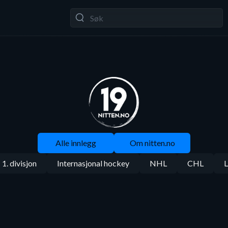
Alle innlegg
Om nitten.no
1. divisjon
Internasjonal hockey
NHL
CHL
L