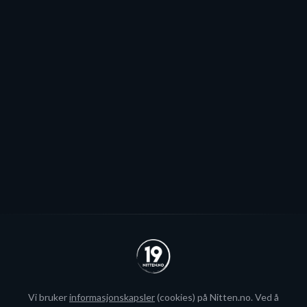
sannsynlig
Patrick Elvsveen er trolig tapt for Stavanger Oilers og
blir neppe Storhamar-spiller da det er konkret
interesse fra utlandet for landslagsspilleren.
Se alle
Vi bruker
informasjonskapsler
(cookies) på Nitten.no. Ved å