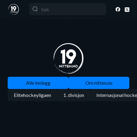
Alle innlegg
Om nitten.no
Elitehockeyligaen
1. divisjon
Internasjonal hock