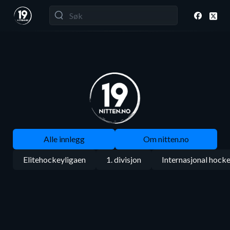
Alle innlegg
Om nitten.no
Elitehockeyligaen
1. divisjon
Internasjonal hock