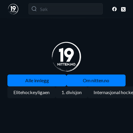
Alle innlegg
Om nitten.no
Elitehockeyligaen
1. divisjon
Internasjonal hock