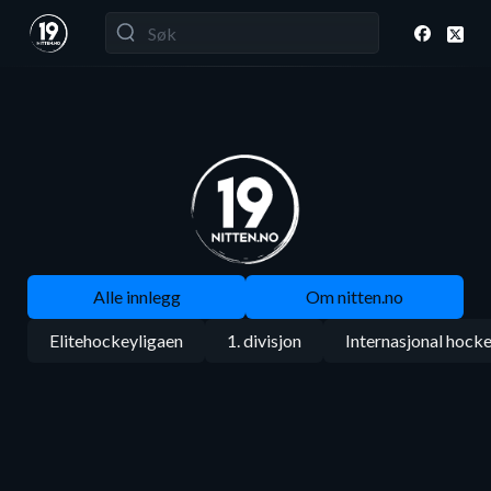
Alle innlegg
Om nitten.no
Elitehockeyligaen
1. divisjon
Internasjonal hock