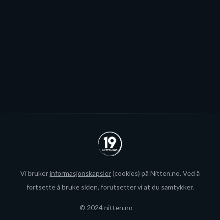
spillerjakten er satt på pause og erstattet med jakt på
økte rammer.
Se alle
Vi bruker
informasjonskapsler
(cookies) på Nitten.no. Ved å
fortsette å bruke siden, forutsetter vi at du samtykker.
© 2024 nitten.no