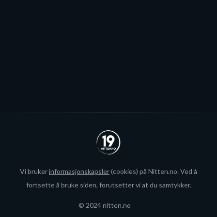
spillerjakten er satt på pause og erstattet med jakt på
økte rammer.
Se alle
Vi bruker
informasjonskapsler
(cookies) på Nitten.no. Ved å
fortsette å bruke siden, forutsetter vi at du samtykker.
© 2024 nitten.no