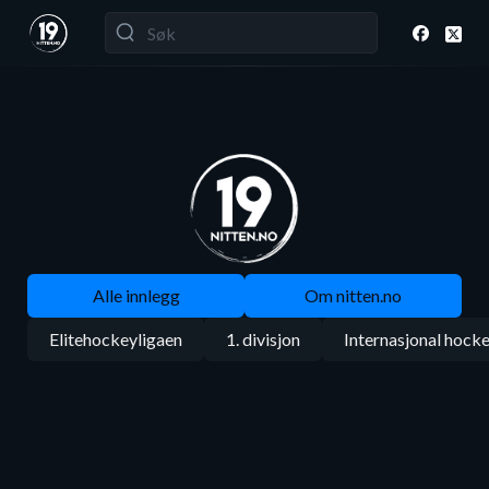
Alle innlegg
Om nitten.no
Elitehockeyligaen
1. divisjon
Internasjonal hock