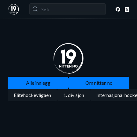
Alle innlegg
Om nitten.no
Elitehockeyligaen
1. divisjon
Internasjonal hock