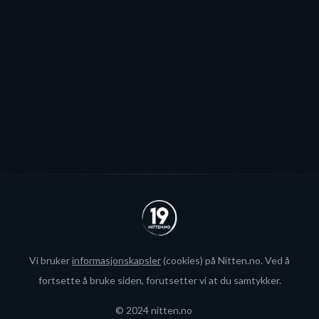
blir neppe Storhamar-spiller da det er konkret
interesse fra utlandet for landslagsspilleren.
Se alle
Vi bruker
informasjonskapsler
(cookies) på Nitten.no. Ved å
fortsette å bruke siden, forutsetter vi at du samtykker.
© 2024 nitten.no