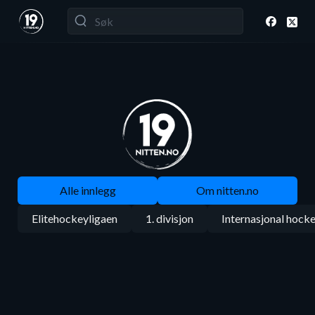
Alle innlegg
Om nitten.no
Elitehockeyligaen
1. divisjon
Internasjonal hock