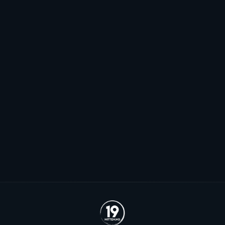
Inntrykket er veldig godt
Den rutinerte forwarden Sebastian Dyk var
ønsket av flere EHL-klubber, men valgte forrige
sesongs NM-finalist Frisk Asker.
Se alle