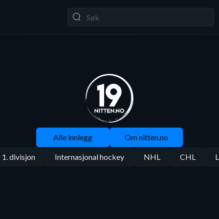
Alle innlegg
Om nitten.no
1. divisjon
Internasjonal hockey
NHL
CHL
L