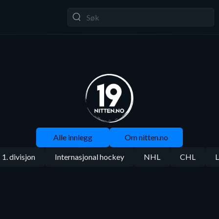
Alle innlegg
Om nitten.no
1. divisjon
Internasjonal hockey
NHL
CHL
L