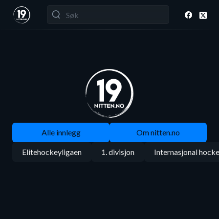
Alle innlegg
Om nitten.no
Elitehockeyligaen
1. divisjon
Internasjonal hock