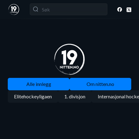
Alle innlegg
Om nitten.no
Elitehockeyligaen
1. divisjon
Internasjonal hock