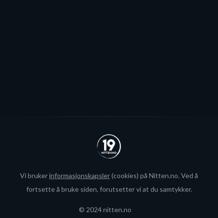
blir neppe Storhamar-spiller da det er konkret
interesse fra utlandet for landslagsspilleren.
Se alle
Vi bruker
informasjonskapsler
(cookies) på Nitten.no. Ved å
fortsette å bruke siden, forutsetter vi at du samtykker.
© 2024 nitten.no