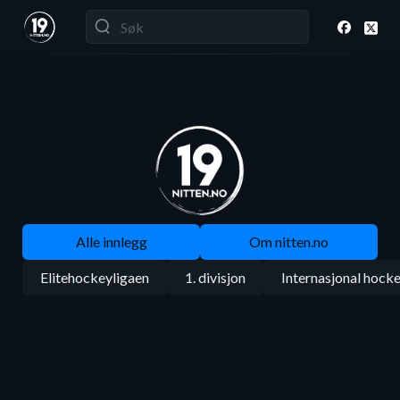
Alle innlegg
Om nitten.no
Elitehockeyligaen
1. divisjon
Internasjonal hock