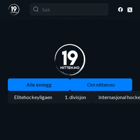
Alle innlegg
Om nitten.no
Elitehockeyligaen
1. divisjon
Internasjonal hock