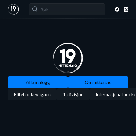
Alle innlegg
Om nitten.no
Elitehockeyligaen
1. divisjon
Internasjonal hock