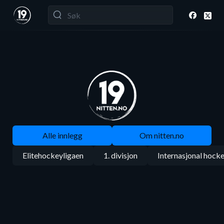
Alle innlegg
Om nitten.no
Elitehockeyligaen
1. divisjon
Internasjonal hock