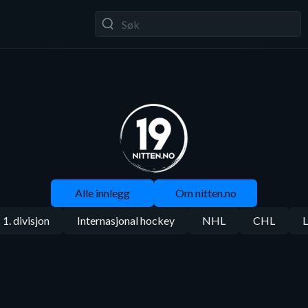
Alle innlegg
Om nitten.no
1. divisjon
Internasjonal hockey
NHL
CHL
L