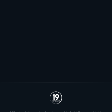
Pauser spillerjakten: - Har to plasser
jeg håper vi kommer til å fylle
Stjernen ønsker seg to offensive importer, men
spillerjakten er satt på pause og erstattet med jakt på
økte rammer.
Se alle