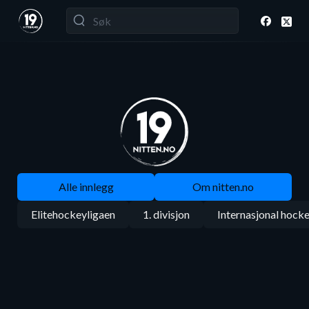
Alle innlegg
Om nitten.no
Elitehockeyligaen
1. divisjon
Internasjonal hock