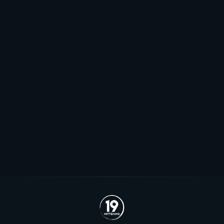
Mot EHL-exit for Elvsveen: - Mest
sannsynlig
Patrick Elvsveen er trolig tapt for Stavanger Oilers og
blir neppe Storhamar-spiller da det er konkret
interesse fra utlandet for landslagsspilleren.
Se alle