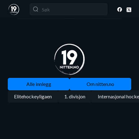
Alle innlegg
Om nitten.no
Elitehockeyligaen
1. divisjon
Internasjonal hock