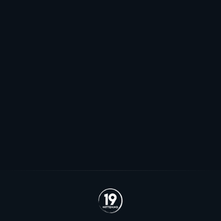
Mot EHL-exit for Elvsveen: - Mest
sannsynlig
Patrick Elvsveen er trolig tapt for Stavanger Oilers og
blir neppe Storhamar-spiller da det er konkret
interesse fra utlandet for landslagsspilleren.
Se alle