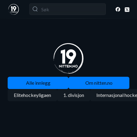
Alle innlegg
Om nitten.no
Elitehockeyligaen
1. divisjon
Internasjonal hock