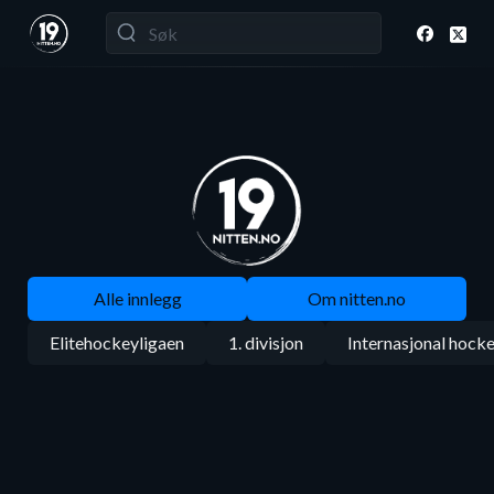
Alle innlegg
Om nitten.no
Elitehockeyligaen
1. divisjon
Internasjonal hock