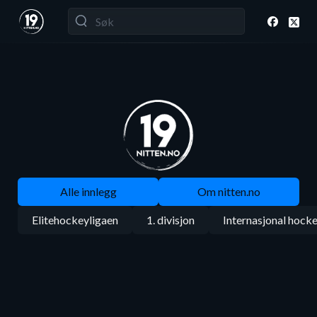
Alle innlegg
Om nitten.no
Elitehockeyligaen
1. divisjon
Internasjonal hock