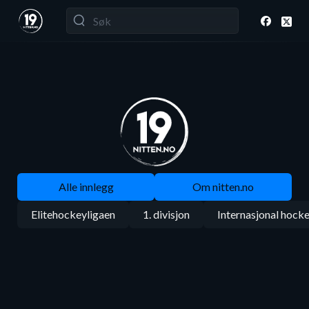
Alle innlegg
Om nitten.no
Elitehockeyligaen
1. divisjon
Internasjonal hock