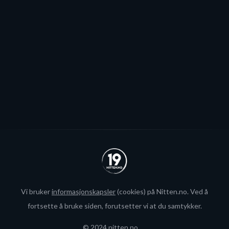
Stjernen ønsker seg to offensive importer, men
spillerjakten er satt på pause og erstattet med jakt på
økte rammer.
Se alle
Vi bruker
informasjonskapsler
(cookies) på Nitten.no. Ved å
fortsette å bruke siden, forutsetter vi at du samtykker.
© 2024 nitten.no