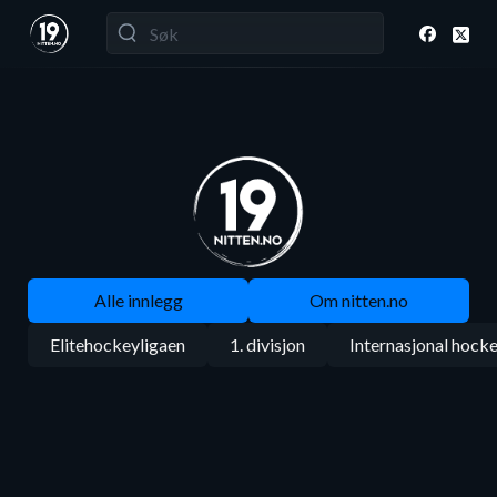
Alle innlegg
Om nitten.no
Elitehockeyligaen
1. divisjon
Internasjonal hock