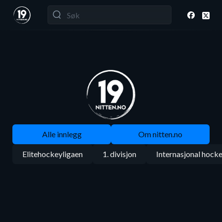
Alle innlegg
Om nitten.no
Elitehockeyligaen
1. divisjon
Internasjonal hock