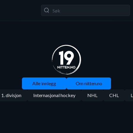
Alle innlegg
Om nitten.no
1. divisjon
Internasjonal hockey
NHL
CHL
L