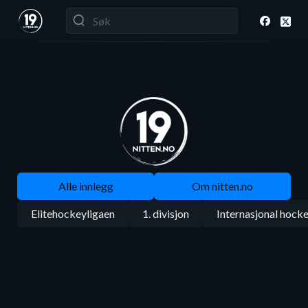
Alle innlegg
Om nitten.no
Elitehockeyligaen
1. divisjon
Internasjonal hock