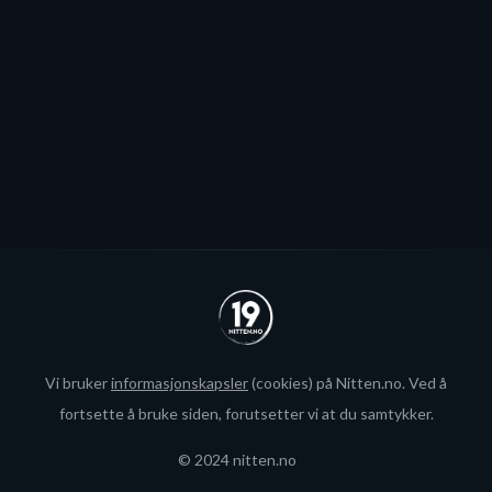
blir neppe Storhamar-spiller da det er konkret
interesse fra utlandet for landslagsspilleren.
Se alle
Vi bruker
informasjonskapsler
(cookies) på Nitten.no. Ved å
fortsette å bruke siden, forutsetter vi at du samtykker.
© 2024 nitten.no