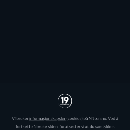
Patrick Elvsveen er trolig tapt for Stavanger Oilers og
blir neppe Storhamar-spiller da det er konkret
interesse fra utlandet for landslagsspilleren.
Se alle
Vi bruker
informasjonskapsler
(cookies) på Nitten.no. Ved å
fortsette å bruke siden, forutsetter vi at du samtykker.