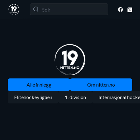
Alle innlegg
Om nitten.no
Elitehockeyligaen
1. divisjon
Internasjonal hock